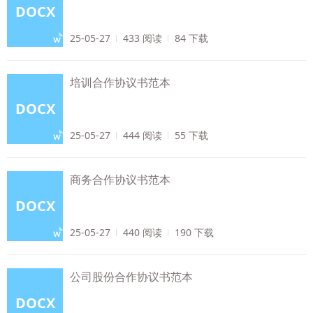
DOCX
25-05-27
433 阅读
84 下载
培训合作协议书范本
DOCX
25-05-27
444 阅读
55 下载
商务合作协议书范本
DOCX
25-05-27
440 阅读
190 下载
公司股份合作协议书范本
DOCX