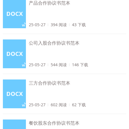
产品合作协议书范本
DOCX
25-05-27
394 阅读
43 下载
公司入股合作协议书范本
DOCX
25-05-27
544 阅读
146 下载
三方合作协议书范本
DOCX
25-05-27
602 阅读
62 下载
餐饮股东合作协议书范本