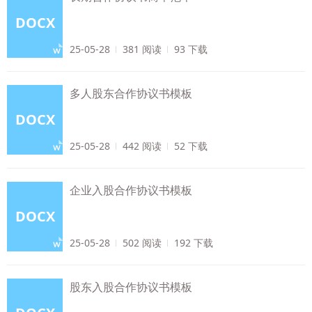
DOCX
25-05-28
381 阅读
93 下载
多人股东合作协议书模板
DOCX
25-05-28
442 阅读
52 下载
企业入股合作协议书模板
DOCX
25-05-28
502 阅读
192 下载
股东入股合作协议书模板