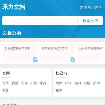
禾力文档
文档知识共享
搜索文档
文档分类
创业股东协议书范本
股东变更协议书范本
公司股东退股协议书
合同
协议书
房屋
货物
车辆
机械
家具
离婚
租房
实习
调解
赔偿
家政
租车