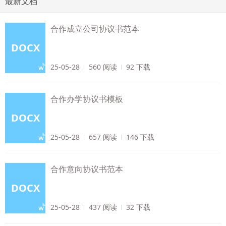
最新文档
合作成立公司协议书范本
DOCX
25-05-28
560 阅读
92 下载
合作办学协议书模板
DOCX
25-05-28
657 阅读
146 下载
合作意向协议书范本
DOCX
25-05-28
437 阅读
32 下载