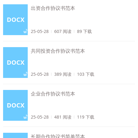
出资合作协议书范本
DOCX
25-05-28
607 阅读
89 下载
共同投资合作协议书范本
DOCX
25-05-28
389 阅读
103 下载
企业合作协议书范本
DOCX
25-05-28
481 阅读
119 下载
长期合作协议书简单范本