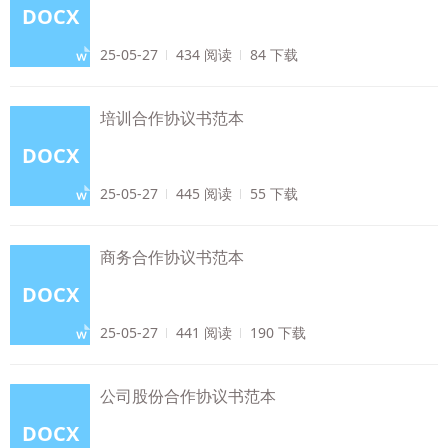
DOCX
25-05-27
434 阅读
84 下载
培训合作协议书范本
DOCX
25-05-27
445 阅读
55 下载
商务合作协议书范本
DOCX
25-05-27
441 阅读
190 下载
公司股份合作协议书范本
DOCX