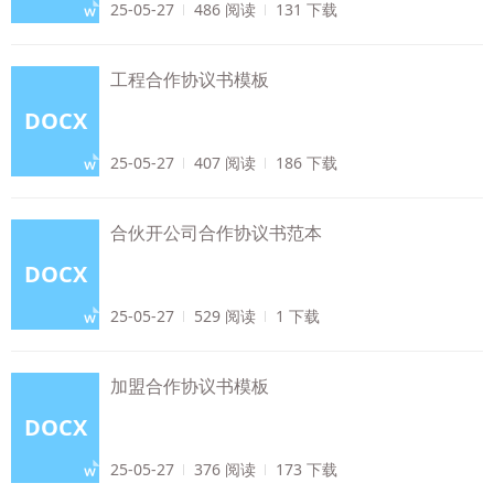
25-05-27
486 阅读
131 下载
工程合作协议书模板
DOCX
25-05-27
407 阅读
186 下载
合伙开公司合作协议书范本
DOCX
25-05-27
529 阅读
1 下载
加盟合作协议书模板
DOCX
25-05-27
376 阅读
173 下载