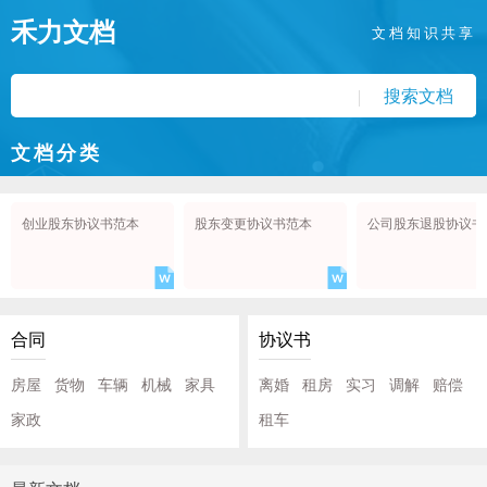
禾力文档
文档知识共享
搜索文档
文档分类
创业股东协议书范本
股东变更协议书范本
公司股东退股协议书
合同
协议书
房屋
货物
车辆
机械
家具
离婚
租房
实习
调解
赔偿
家政
租车