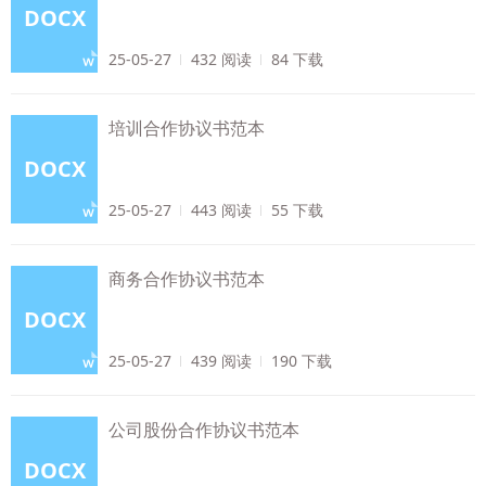
DOCX
25-05-27
432 阅读
84 下载
培训合作协议书范本
DOCX
25-05-27
443 阅读
55 下载
商务合作协议书范本
DOCX
25-05-27
439 阅读
190 下载
公司股份合作协议书范本
DOCX