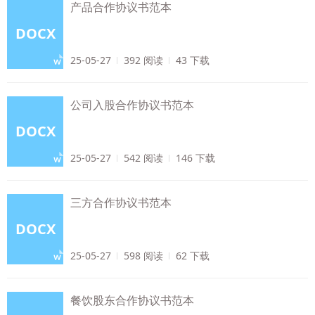
产品合作协议书范本
DOCX
25-05-27
392 阅读
43 下载
公司入股合作协议书范本
DOCX
25-05-27
542 阅读
146 下载
三方合作协议书范本
DOCX
25-05-27
598 阅读
62 下载
餐饮股东合作协议书范本