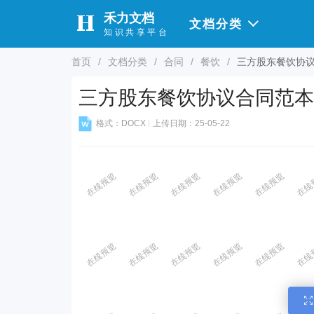
禾力文档
文档分类
知识共享平台
首页
/
文档分类
/
合同
/
餐饮
/
三方股东餐饮协
三方股东餐饮协议合同范本
格式：DOCX
上传日期：25-05-22