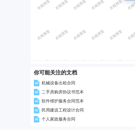
你可能关注的文档
机械设备出租合同
二手房购房协议书范本
软件维护服务合同范本
民用建设工程设计合同
个人家政服务合同