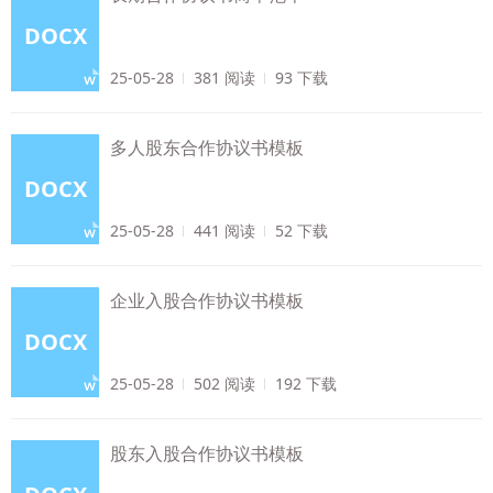
DOCX
25-05-28
381 阅读
93 下载
多人股东合作协议书模板
DOCX
25-05-28
441 阅读
52 下载
企业入股合作协议书模板
DOCX
25-05-28
502 阅读
192 下载
股东入股合作协议书模板