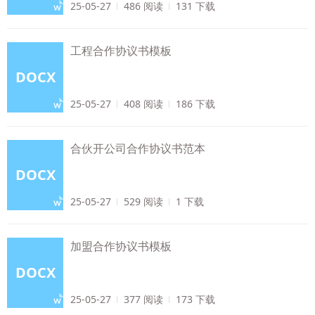
25-05-27
486 阅读
131 下载
工程合作协议书模板
DOCX
25-05-27
408 阅读
186 下载
合伙开公司合作协议书范本
DOCX
25-05-27
529 阅读
1 下载
加盟合作协议书模板
DOCX
25-05-27
377 阅读
173 下载