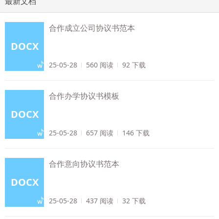
最新文档
合作成立公司协议书范本
DOCX
25-05-28
560 阅读
92 下载
合作办学协议书模板
DOCX
25-05-28
657 阅读
146 下载
合作意向协议书范本
DOCX
25-05-28
437 阅读
32 下载