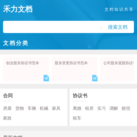
禾力文档
文档知识共享
搜索文档
文档分类
创业股东协议书范本
股东变更协议书范本
公司股东退股协议书
合同
协议书
房屋
货物
车辆
机械
家具
离婚
租房
实习
调解
赔偿
家政
租车