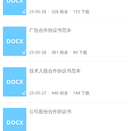
DOCX
25-05-28
328 阅读
155 下载
广告合作协议书范本
DOCX
25-05-28
381 阅读
80 下载
技术入股合作协议书范本
DOCX
25-05-27
440 阅读
144 下载
公司股份合作协议书
DOCX