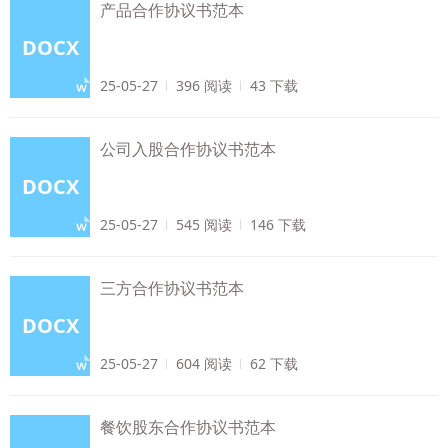
产品合作协议书范本
DOCX
25-05-27
396 阅读
43 下载
公司入股合作协议书范本
DOCX
25-05-27
545 阅读
146 下载
三方合作协议书范本
DOCX
25-05-27
604 阅读
62 下载
餐饮股东合作协议书范本