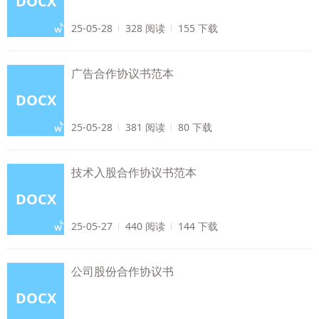
DOCX
25-05-28
328 阅读
155 下载
广告合作协议书范本
DOCX
25-05-28
381 阅读
80 下载
技术入股合作协议书范本
DOCX
25-05-27
440 阅读
144 下载
公司股份合作协议书
DOCX