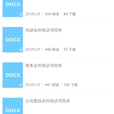
DOCX
25-05-27
434 阅读
84 下载
培训合作协议书范本
DOCX
25-05-27
446 阅读
55 下载
商务合作协议书范本
DOCX
25-05-27
441 阅读
190 下载
公司股份合作协议书范本
DOCX