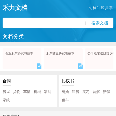
禾力文档
文档知识共享
搜索文档
文档分类
创业股东协议书范本
股东变更协议书范本
公司股东退股协议书
合同
协议书
房屋
货物
车辆
机械
家具
离婚
租房
实习
调解
赔偿
家政
租车