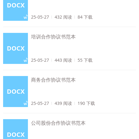
DOCX
25-05-27
432 阅读
84 下载
培训合作协议书范本
DOCX
25-05-27
443 阅读
55 下载
商务合作协议书范本
DOCX
25-05-27
439 阅读
190 下载
公司股份合作协议书范本
DOCX