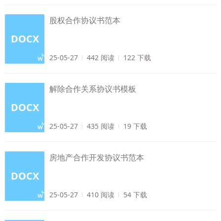
股权合作协议书范本
DOCX
25-05-27
442 阅读
122 下载
解除合作关系协议书模板
DOCX
25-05-27
435 阅读
19 下载
房地产合作开发协议书范本
DOCX
25-05-27
410 阅读
54 下载