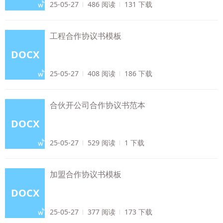
25-05-27
486 阅读
131 下载
工程合作协议书模板
DOCX
25-05-27
408 阅读
186 下载
合伙开公司合作协议书范本
DOCX
25-05-27
529 阅读
1 下载
加盟合作协议书模板
DOCX
25-05-27
377 阅读
173 下载