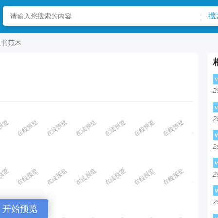
搜
议书范本
2
2
2
2
2
开始预览