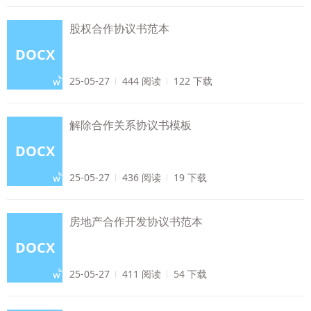
股权合作协议书范本
DOCX
25-05-27
444 阅读
122 下载
解除合作关系协议书模板
DOCX
25-05-27
436 阅读
19 下载
房地产合作开发协议书范本
DOCX
25-05-27
411 阅读
54 下载