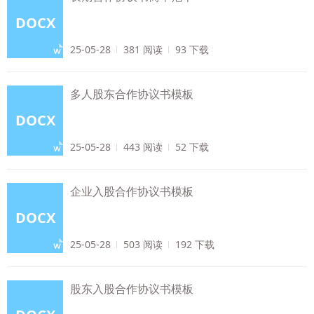
DOCX
25-05-28
381 阅读
93 下载
多人股东合作协议书模板
DOCX
25-05-28
443 阅读
52 下载
企业入股合作协议书模板
DOCX
25-05-28
503 阅读
192 下载
股东入股合作协议书模板