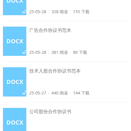
DOCX
25-05-28
328 阅读
155 下载
广告合作协议书范本
DOCX
25-05-28
381 阅读
80 下载
技术入股合作协议书范本
DOCX
25-05-27
440 阅读
144 下载
公司股份合作协议书
DOCX