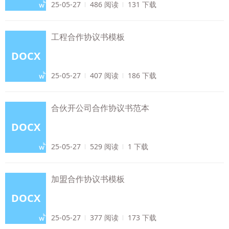
25-05-27
486 阅读
131 下载
工程合作协议书模板
DOCX
25-05-27
407 阅读
186 下载
合伙开公司合作协议书范本
DOCX
25-05-27
529 阅读
1 下载
加盟合作协议书模板
DOCX
25-05-27
377 阅读
173 下载