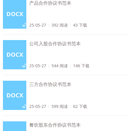
产品合作协议书范本
DOCX
25-05-27
392 阅读
43 下载
公司入股合作协议书范本
DOCX
25-05-27
544 阅读
146 下载
三方合作协议书范本
DOCX
25-05-27
599 阅读
62 下载
餐饮股东合作协议书范本