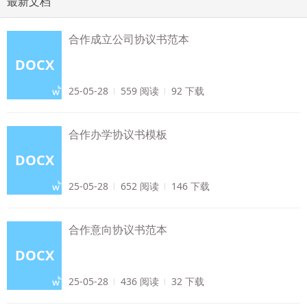
最新文档
合作成立公司协议书范本
DOCX
25-05-28
559 阅读
92 下载
合作办学协议书模板
DOCX
25-05-28
652 阅读
146 下载
合作意向协议书范本
DOCX
25-05-28
436 阅读
32 下载