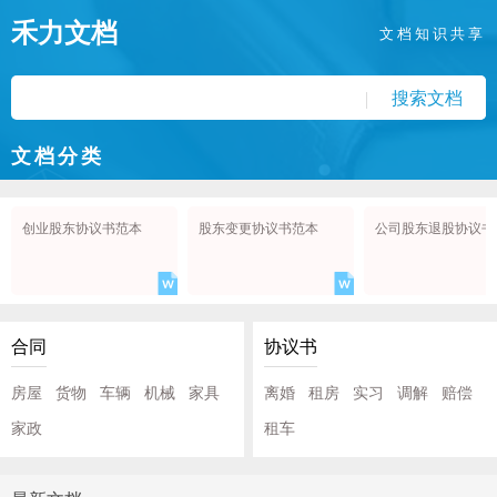
禾力文档
文档知识共享
搜索文档
文档分类
创业股东协议书范本
股东变更协议书范本
公司股东退股协议书
合同
协议书
房屋
货物
车辆
机械
家具
离婚
租房
实习
调解
赔偿
家政
租车