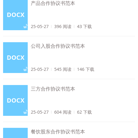
产品合作协议书范本
DOCX
25-05-27
396 阅读
43 下载
公司入股合作协议书范本
DOCX
25-05-27
545 阅读
146 下载
三方合作协议书范本
DOCX
25-05-27
604 阅读
62 下载
餐饮股东合作协议书范本