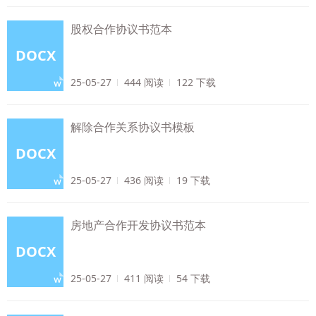
股权合作协议书范本
DOCX
25-05-27
444 阅读
122 下载
解除合作关系协议书模板
DOCX
25-05-27
436 阅读
19 下载
房地产合作开发协议书范本
DOCX
25-05-27
411 阅读
54 下载